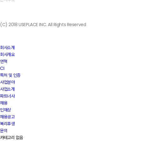
(C) 2018 USEPLACE INC. All Rights Reserved
Close
회사소개
Menu
회사개요
연혁
CI
특허 및 인증
사업분야
사업소개
파트너사
채용
인재상
채용공고
복리후생
문의
카테고리 없음