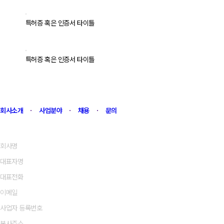
특허증 혹은 인증서 타이틀
특허증 혹은 인증서 타이틀
회사소개
ㆍ
사업분야
ㆍ
채용
ㆍ
문의
회사명
(주)유즈플레이스
대표자명
송현재
대표전화
1522-6458
이메일
cs@useplace.kr
사업자 등록번호
292-88-01187
본사주소
서울시 강남구 도산대로15길 40-1