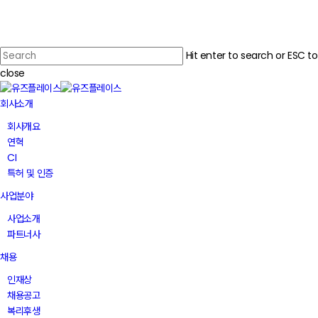
Skip
to
main
Hit enter to search or ESC to
content
close
Close
Menu
Search
회사소개
회사개요
연혁
CI
특허 및 인증
사업분야
사업소개
파트너사
채용
인재상
채용공고
복리후생