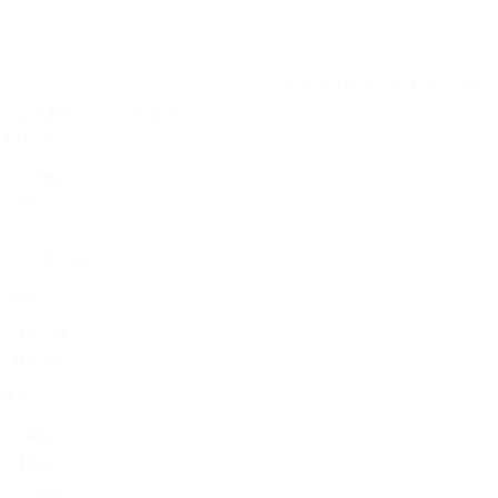
Skip
to
main
Hit enter to search or ESC 
content
Close
Menu
Search
회사소개
회사개요
연혁
CI
특허 및 인증
사업분야
사업소개
파트너사
채용
인재상
채용공고
복리후생